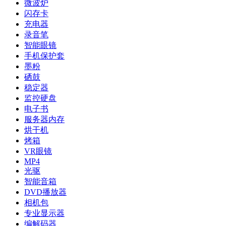
微波炉
闪存卡
充电器
录音笔
智能眼镜
手机保护套
墨粉
硒鼓
稳定器
监控硬盘
电子书
服务器内存
烘干机
烤箱
VR眼镜
MP4
光驱
智能音箱
DVD播放器
相机包
专业显示器
编解码器