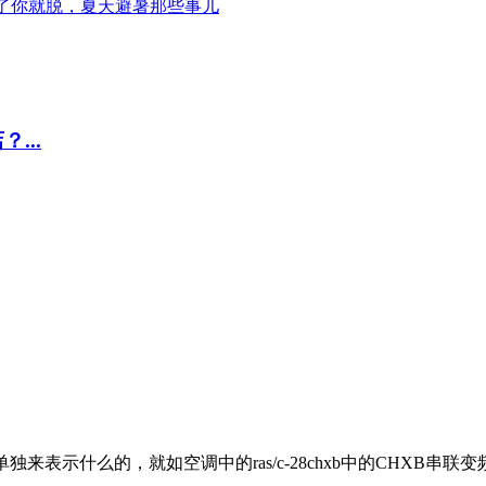
热了你就脱，夏天避暑那些事儿
...
不是单独来表示什么的，就如空调中的ras/c-28chxb中的CHXB