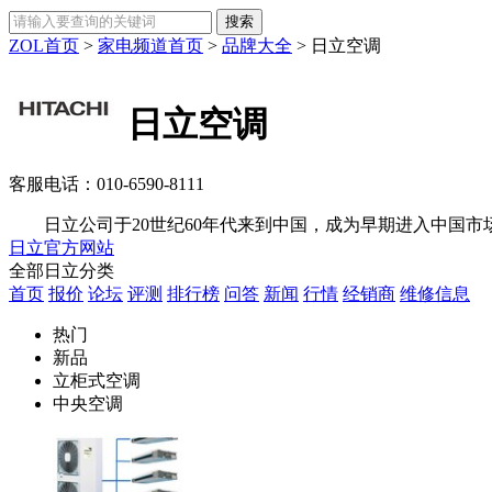
ZOL首页
>
家电频道首页
>
品牌大全
>
日立空调
日立空调
客服电话：
010-6590-8111
日立公司于20世纪60年代来到中国，成为早期进入中国市场
日立官方网站
全部日立分类
首页
报价
论坛
评测
排行榜
问答
新闻
行情
经销商
维修信息
热门
新品
立柜式空调
中央空调