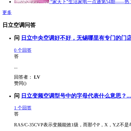
“家天下”生活家电一点通第54期——
更多
日立空调问答
问
日立中央空调好不好，无锡哪里有专门的门店？
0
个回答
答
...
回答者：
LV
赞同()
问
日立变频空调型号中的字母代表什么意思？...
1
个回答
答
RAS/C-35CVP表示变频能效1级，而那个P，X，Y,Z