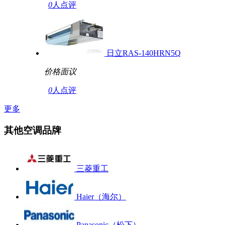
0
人点评
日立RAS-140HRN5Q
价格面议
0
人点评
更多
其他空调品牌
三菱重工
Haier（海尔）
Panasonic（松下）